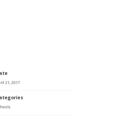
ate
ril 21, 2017
ategories
chools