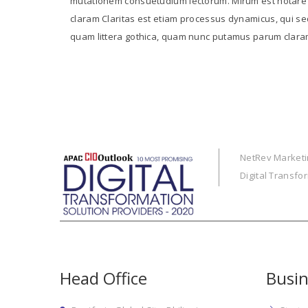
mutationem consuetudium lectorum. Mirum est notare
claram Claritas est etiam processus dynamicus, qui s
quam littera gothica, quam nunc putamus parum clar
NetRev Marketin
Digital Transfo
Head Office
Busin