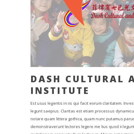
DASH CULTURAL 
INSTITUTE
Est usus legentis in iis qui facit eorum claritatem. In
legunt saepius. Claritas est etiam processus dynamic
notare quam littera gothica, quam nunc putamus parum 
demonstraverunt lectores legere me lius quod ii legun