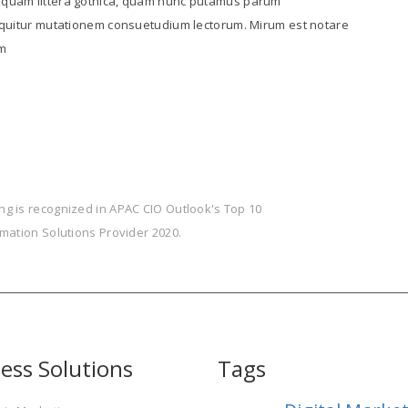
 quam littera gothica, quam nunc putamus parum
equitur mutationem consuetudium lectorum. Mirum est notare
am
g is recognized in APAC CIO Outlook's Top 10
rmation Solutions Provider 2020.
ess Solutions
Tags