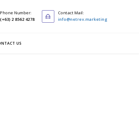
Phone Number:
Contact Mail:
(+63) 2 8562 4278
info@netrev.marketing
Home
About
ONTACT US
Core Strategies
Solutions
Services
Portfolio
Insights
Contact Us