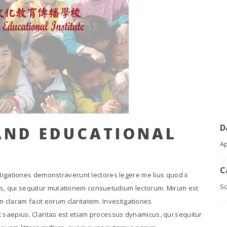
D
AND EDUCATIONAL
Ap
C
vestigationes demonstraverunt lectores legere me lius quod ii
S
us, qui sequitur mutationem consuetudium lectorum. Mirum est
claram facit eorum claritatem. Investigationes
t saepius. Claritas est etiam processus dynamicus, qui sequitur